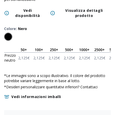
Vedi
Visualizza dettagli
disponibilità
prodotto
Colore
:
Nero
50
+
100
+
250
+
500
+
1000
+
2500
+
50
Prezzo
2,125
€
2,125
€
2,125
€
2,125
€
2,125
€
2,125
€
2,1
neutro
*
Le immagini sono a scopo illustrativo. Il colore del prodotto
potrebbe variare leggermente in base al lotto.
*Desideri personalizzare quantitativi inferiori?
Contattaci
Vedi informazioni imballi