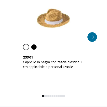
23301
1
Cappello in paglia con fascia elastica 3
Ca
cm applicabile e personalizzabile
cm